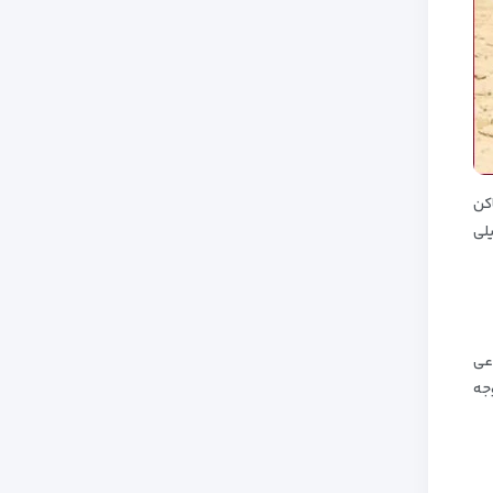
کن
لی
عی
جه