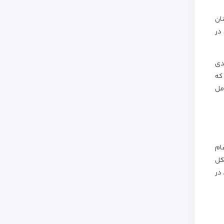
ان
در
ندی
که
مل
ام
کل
 در