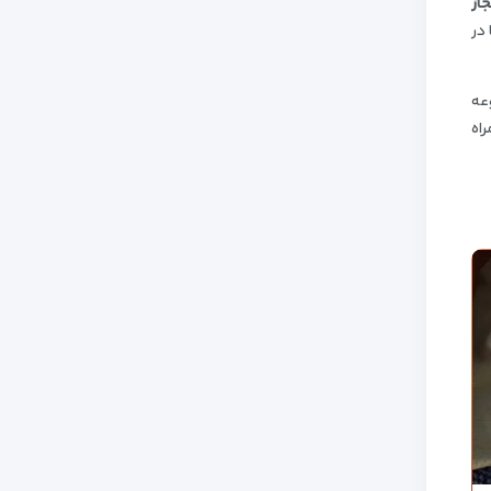
از
در
عه
راه