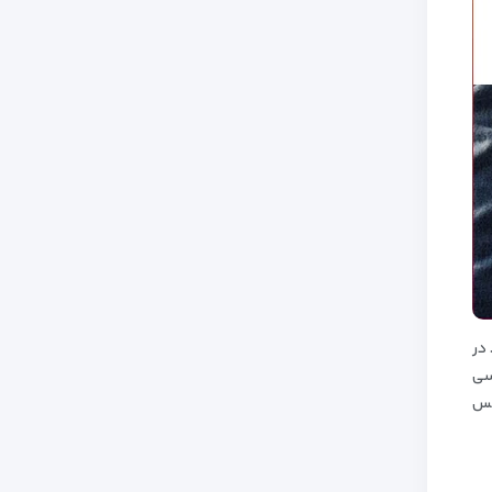
 در
سی
عکس