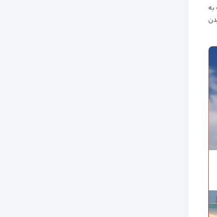
به
دن