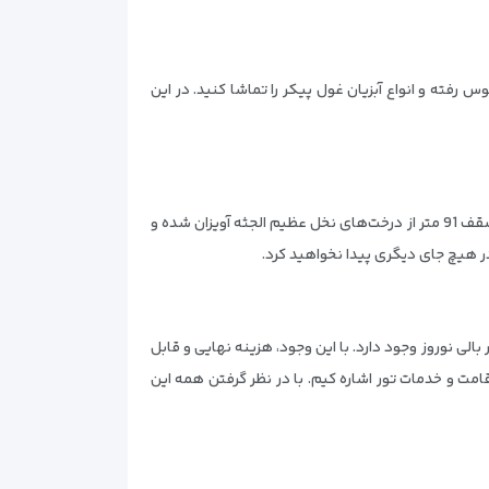
در این جزیره، باید به زیردریایی سوار شدن اشاره کنیم. در این تجربه می‌توانید به عمق 46 متری اقیانوس رفته و انواع آبزیان غول پیکر را تماشا کنید. در این
تاب سواری در ارتفاعات بالی و تماشای سواحل و جنگل‌های بالی هم می‌تواند تا حد زیادی زیبا و منحصر به فرد باشد. با این تاب شما تا سقف 91 متر از درخت‌های نخل عظیم الجثه آویزان شده و
 در هیچ جای دیگری پیدا نخواهید کرد.
لی نوروز وجود دارد. با این وجود، هزینه نهایی و قابل
قامت و خدمات تور اشاره کیم. با در نظر گرفتن همه این