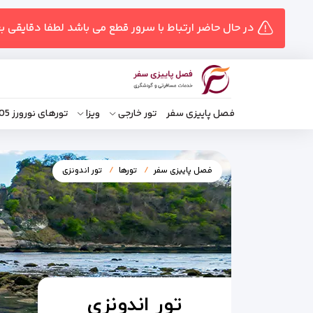
در حال حاضر ارتباط با سرور قطع می باشد لطفا دقایقی ب
فصل پاییزی سفر
تور خارجی
ویزا
تورهای نورورز 1405
فصل پاییزی سفر
تورها
تور اندونزی
تور اندونزی