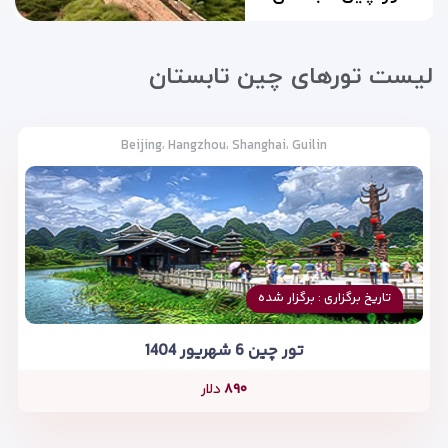
لیست تورهای چین تابستان
Beijing، Hangzhou، Shanghai، Guilin
تاریخ برگزاری : برگزار شده
تور چین 6 شهریور 1404
۸۹۰
دلار