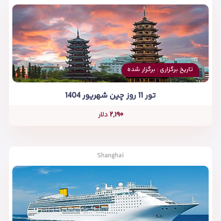
تاریخ برگزاری : برگزار شده
تور 11 روز چین شهریور 1404
۲,۱۹۰
دلار
Shanghai