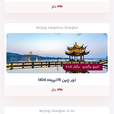
۶۹۰
دلار
Beijing، Hangzhou، Shanghai
تاریخ برگزاری : برگزار شده
تور چین 19تیرماه 1404
۶۹۰
دلار
Beijing، Shanghai، Xi An