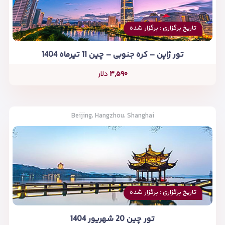
تاریخ برگزاری : برگزار شده
تور ژاپن – کره جنوبی – چین 11 تیرماه 1404
۳,۵۹۰
دلار
Beijing، Hangzhou، Shanghai
تاریخ برگزاری : برگزار شده
تور چین 20 شهریور 1404