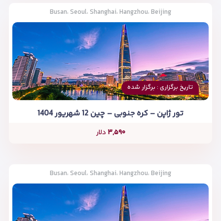
Busan، Seoul، Shanghai، Hangzhou، Beijing
تاریخ برگزاری : برگزار شده
تور ژاپن – کره جنوبی – چین 12 شهریور 1404
۳,۵۹۰
دلار
Busan، Seoul، Shanghai، Hangzhou، Beijing