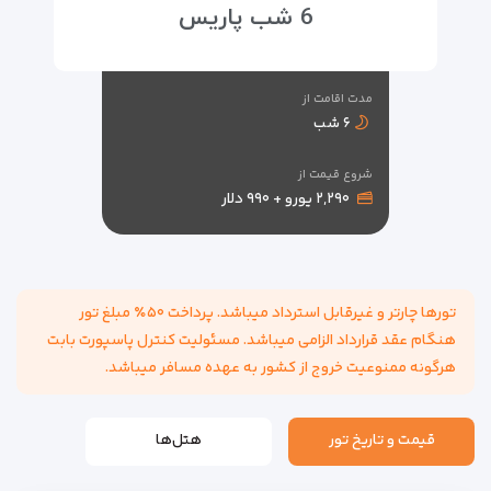
6 شب پاریس
مدت اقامت از
۶ شب
شروع قیمت از
۲,۲۹۰ یورو + ۹۹۰ دلار
تورها چارتر و غیرقابل استرداد میباشد. پرداخت ۵۰٪ مبلغ تور
هنگام عقد قرارداد الزامی میباشد. مسئولیت کنترل پاسپورت بابت
هرگونه ممنوعیت خروج از کشور به عهده مسافر میباشد.
قیمت و تاریخ تور
هتل‌ها