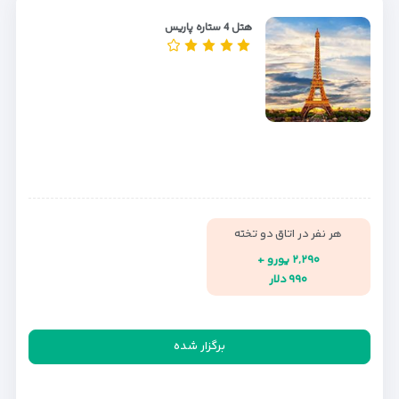
هتل 4 ستاره پاریس
هر نفر در اتاق دو تخته
۲,۲۹۰ یورو +
۹۹۰ دلار
برگزار شده