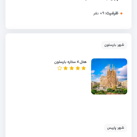
ظرفیت:
+۹
نفر
شهر: بارسلون
هتل 4 ستاره بارسلون
شهر: پاریس