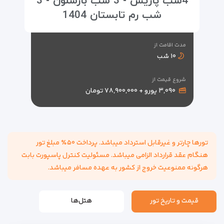
4شب پاریس - 3 شب بارسلون - 3
شب رم تابستان 1404
مدت اقامت از
۱۰ شب
شروع قیمت از
۳,۰۹۰ یورو + ۷۸,۹۰۰,۰۰۰ تومان
تورها چارتر و غیرقابل استرداد میباشد. پرداخت ۵۰٪ مبلغ تور
هنگام عقد قرارداد الزامی میباشد. مسئولیت کنترل پاسپورت بابت
هرگونه ممنوعیت خروج از کشور به عهده مسافر میباشد.
قیمت و تاریخ تور
هتل‌ها