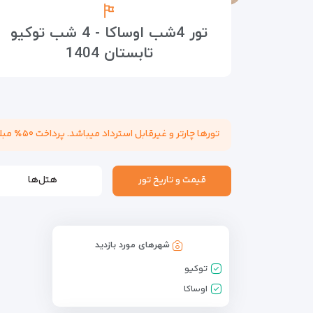
تور 4شب اوساکا - 4 شب توکیو
تابستان 1404
تورها چارتر و غیرقابل استرداد میباشد. پرداخت ۵۰٪ مبلغ تور هنگام عقد قرارداد الزامی میباشد. مسئولیت کنترل پاسپورت بابت هرگونه ممنوعیت خروج از کشور به عهده مسافر میباشد.
قیمت و تاریخ تور
هتل‌ها
شهرهای مورد بازدید
توکیو
اوساکا