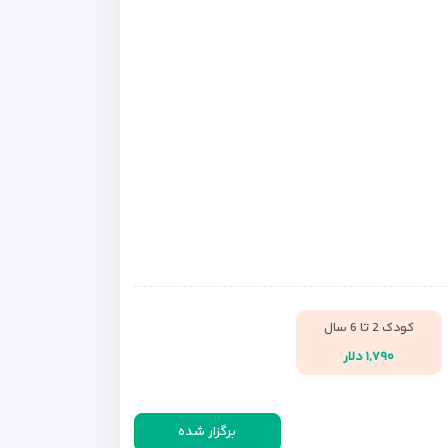
کودک 2 تا 6 سال
۱,۷۹۰ دلار
برگزار شده