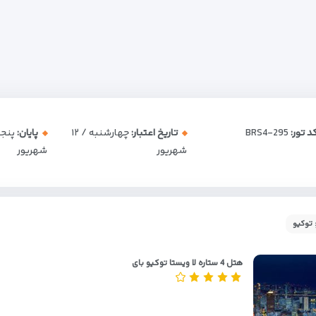
د تور:
BRS4-295
تاریخ اعتبار:
چهارشنبه / ۱۲
پایان:
شهریور
شهریور
 توکیو
هتل 4 ستاره لا ویستا توکیو بای