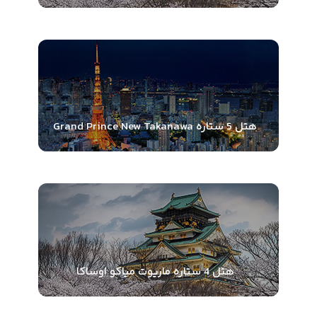
هتل 5 ستاره Grand Prince New Takanawa
هتل 4 ستاره ماریوت میاکو اوساکا