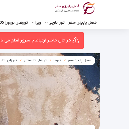
فصل پاییزی سفر
تور خارجی
ویزا
تورهای نورورز 1405
در حال حاضر ارتباط با سرور قطع می ب
فصل پاییزه سفر
تورها
تورهای تابستان
تور ژاپن تاب