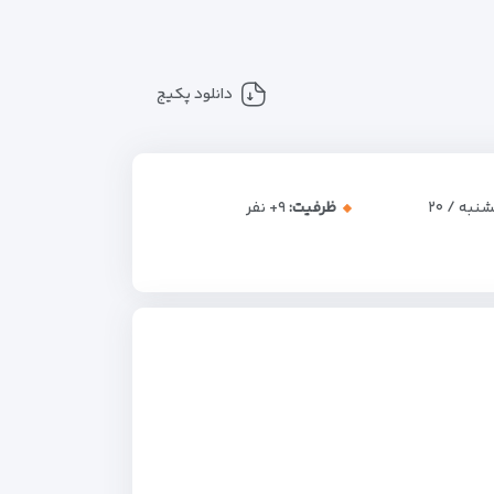
دانلود پکیج
پنجشنبه / ۲۰
ظرفیت:
+۹
نفر