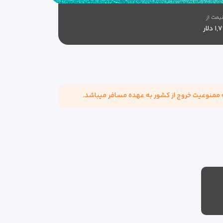
یمت از
 دلار