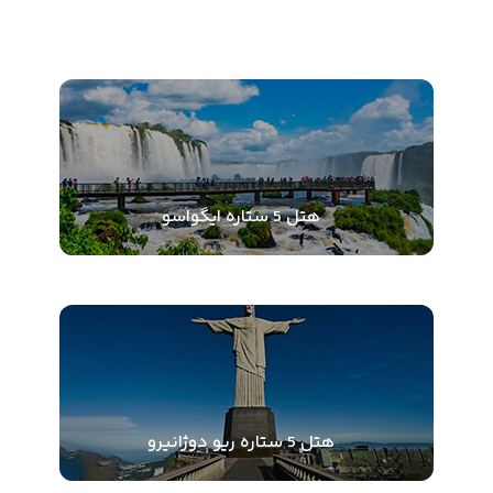
هتل 5 ستاره ایگواسو
هتل 5 ستاره ریو دوژانیرو