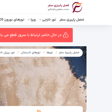
فصل پاییزی سفر
تور خارجی
ویزا
تورهای نورورز 1405
در حال حاضر ارتباط با سرور قطع می ب
فصل پاییزه سفر
تورها
تورهای تابستان
تور برزیل تا