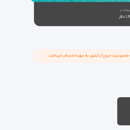
یمت از
 دلار