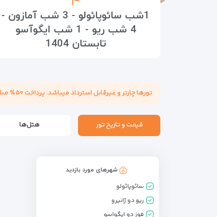
1شب سائوپائولو - 3 شب آمازون -
4 شب ریو - 1 شب ایگوآسو
تابستان 1404
تورها چارتر و غیرقابل استرداد میباشد. پرداخت ۵۰٪ مبلغ تور هنگام عقد قرارداد الزامی میباشد. مسئولیت کنترل پاسپورت بابت هرگونه ممنوعیت خروج از کشور به عهده مسافر میباشد.
قیمت و تاریخ تور
هتل‌ها
شهرهای مورد بازدید
سائوپائولو
ريو دو ژانيرو
فوز دو ایگواسو