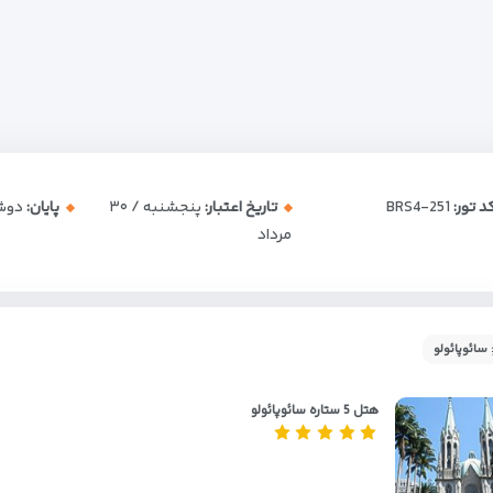
د تور:
BRS4-251
تاریخ اعتبار:
پنجشنبه / ۳۰
پایان:
دوشنبه 
مرداد
سائوپائولو
هتل 5 ستاره سائوپائولو