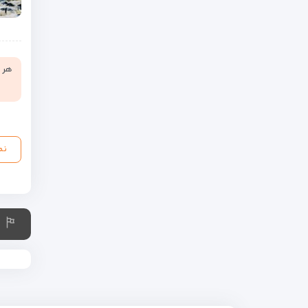
هر ن
نم