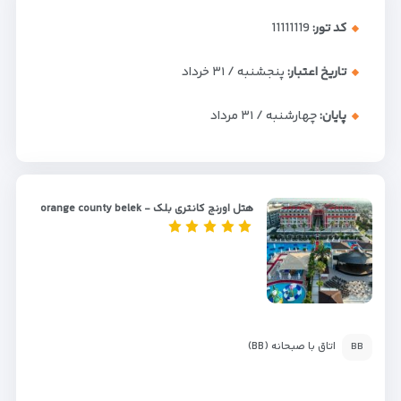
کد تور:
11111119
تاریخ اعتبار:
پنجشنبه / ۳۱ خرداد
پایان:
چهارشنبه / ۳۱ مرداد
هتل اورنج کانتری بلک - orange county belek
اتاق با صبحانه (BB)
BB