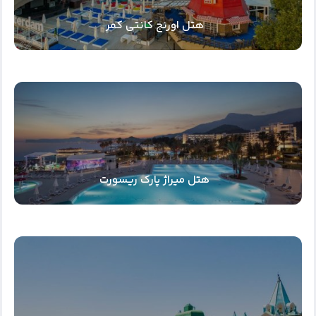
هتل اورنج کانتی کمر
هتل میراژ پارک ریسورت