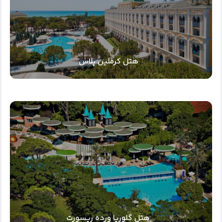
هتل کرملین پلاس
هتل گلوریا ورده ریسورت