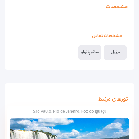
مشخصات
مشخصات تماس
برزیل
سائوپائولو
تورهای مرتبط
São Paulo، Rio de Janeiro، Foz do Iguaçu