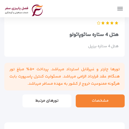
فصل پاییزی سفر
اماکن
اقامتگاه ها
هتل 4 ستاره سائوپائولو
هتل 4 ستاره سائوپائولو
هتل 4 ستاره برزیل
تورها چارتر و غیرقابل استرداد میباشد. پرداخت ۵۰٪ مبلغ تور
هنگام عقد قرارداد الزامی میباشد. مسئولیت کنترل پاسپورت بابت
هرگونه ممنوعیت خروج از کشور به عهده مسافر میباشد.
مشخصات
تورهای مرتبط