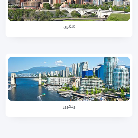
کلگری
ونکوور