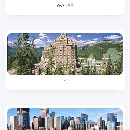
ادمونتون
بنف