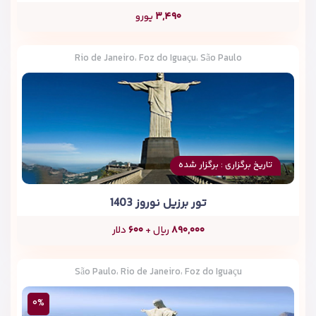
۳,۴۹۰
یورو
Rio de Janeiro، Foz do Iguaçu، São Paulo
تاریخ برگزاری : برگزار شده
تور برزیل نوروز 1403
۸۹۰,۰۰۰
ریال +
۶۰۰
دلار
São Paulo، Rio de Janeiro، Foz do Iguaçu
۰%