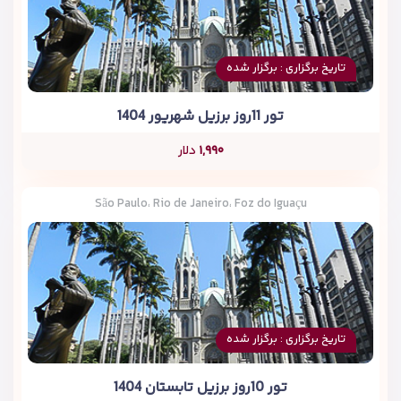
تاریخ برگزاری : برگزار شده
تور 11روز برزیل شهریور 1404
۱,۹۹۰
دلار
São Paulo، Rio de Janeiro، Foz do Iguaçu
تاریخ برگزاری : برگزار شده
تور 10روز برزیل تابستان 1404