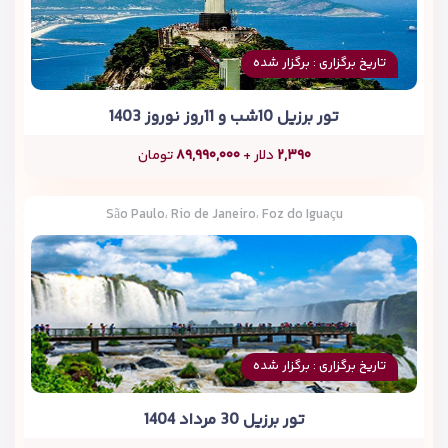
تاریخ برگزاری : برگزار شده
تور برزیل 10شب و 11روز نوروز 1403
۲,۳۹۰
دلار +
۸۹,۹۹۰,۰۰۰
تومان
São Paulo، Rio de Janeiro، Foz do Iguaçu
تاریخ برگزاری : برگزار شده
تور برزیل 30 مرداد 1404