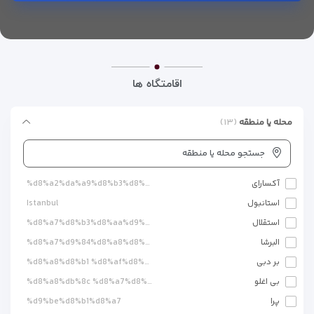
اقامتگاه ها
محله یا منطقه
(۱۳)
جستجو محله یا منطقه
آکسارای
%d8%a2%da%a9%d8%b3%d8%a7%d8%b1%d8%a7%db%8c
استانبول
Istanbul
استقلال
%d8%a7%d8%b3%d8%aa%d9%82%d9%84%d8%a7%d9%84
البرشا
%d8%a7%d9%84%d8%a8%d8%b1%d8%b4%d8%a7
بر دبی
%d8%a8%d8%b1 %d8%af%d8%a8%db%8c
بی اغلو
%d8%a8%db%8c %d8%a7%d8%ba%d9%84%d9%88
پرا
%d9%be%d8%b1%d8%a7