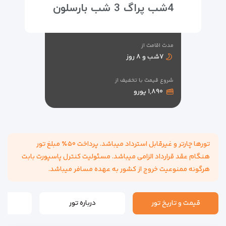
4شب پراگ 3 شب بارسلون
مدت اقامت از
۷شب و ۸ روز
شروع قیمت با تخفیف از
۱,۸۹۰ یورو
تورها چارتر و غیرقابل استرداد میباشد. پرداخت ۵۰٪ مبلغ تور
هنگام عقد قرارداد الزامی میباشد. مسئولیت کنترل پاسپورت بابت
هرگونه ممنوعیت خروج از کشور به عهده مسافر میباشد.
قیمت و تاریخ تور
درباره تور