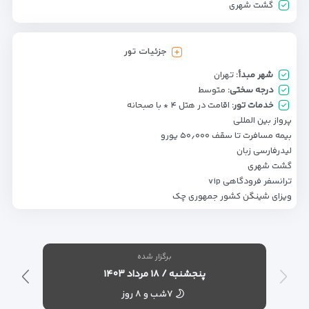
گشت شهری
جزئیات تور
شهر مبدأ:
تهران
درجه سختی:
متوسط
خدمات تور:
اقامت در هتل ۴ * با صبحانه
پرواز بین المللی
بیمه مسافرت تا سقف ۵۰٫۰۰۰ یورو
لیدرفارسی زبان
گشت شهری
ترانسفر فرودگاهی vip
ویزای شینگن کشور جمهوری چک
برگزار شده
پنجشنبه / ۱۸ مرداد ۱۴۰۳
۷شب و ۸ روز