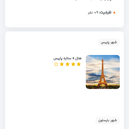
ظرفیت:
+۹
نفر
شهر: پاریس
هتل 4 ستاره پاریس
شهر: بارسلون