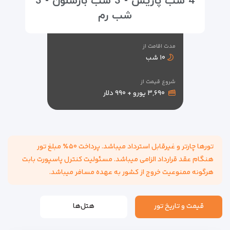
4 شب پاریس - 3 شب بارسلون - 3
شب رم
مدت اقامت از
۱۰ شب
شروع قیمت از
۳,۶۹۰ یورو + ۹۹۰ دلار
تورها چارتر و غیرقابل استرداد میباشد. پرداخت ۵۰٪ مبلغ تور
هنگام عقد قرارداد الزامی میباشد. مسئولیت کنترل پاسپورت بابت
هرگونه ممنوعیت خروج از کشور به عهده مسافر میباشد.
قیمت و تاریخ تور
هتل‌ها