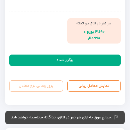
هر نفر در اتاق دو تخته
۳,۶۹۰ یورو +
۹۹۰ دلار
برگزار شده
نمایش معادل ریالی
بروز رسانی نرخ معادل
.مبالغ فوق به ازای هر نفر در اتاق، جداگانه محاسبه خواهد شد