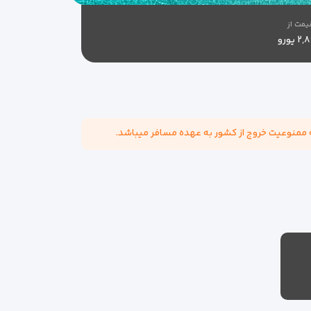
یمت از
۲ یورو