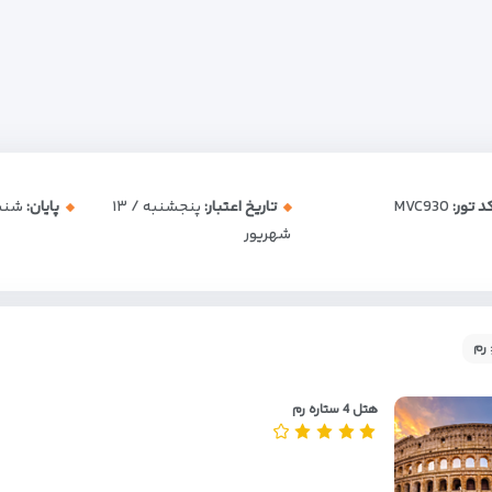
د تور:
MVC930
تاریخ اعتبار:
پنجشنبه / ۱۳
پایان:
شنبه / ۲
شهریور
 رم
هتل 4 ستاره رم