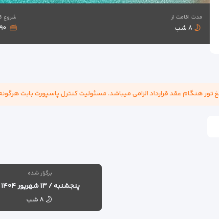
مدت اقامت از
شروع ق
۸ شب
,۸۹۰
برگزار شده
پنجشنبه / ۱۳ شهریور ۱۴۰۴
۸ شب