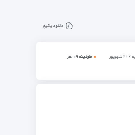
دانلود پکیج
۲ شهریور
ظرفیت:
+۹
نفر