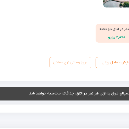
فر در اتاق دو تخته
۲,۸۹۰ یورو
ایش معادل ریالی
بروز رسانی نرخ معادل
.مبالغ فوق به ازای هر نفر در اتاق، جداگانه محاسبه خواهد شد