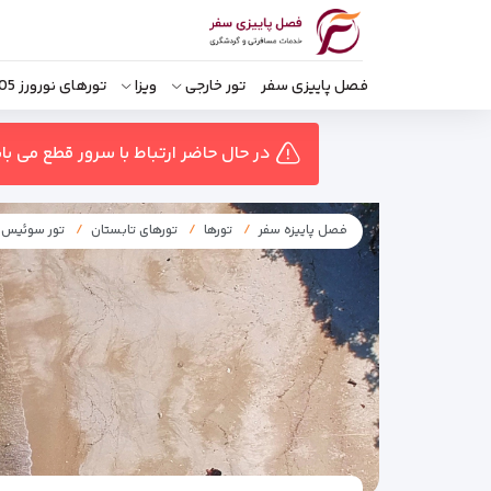
فصل پاییزی سفر
تور خارجی
ویزا
تورهای نورورز 1405
در حال حاضر ارتباط با سرور قطع می ب
فصل پاییزه سفر
تورها
تورهای تابستان
تور سوئیس 