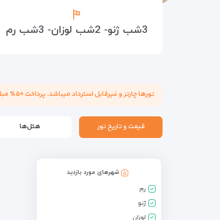
3شب ژنو- 2شب لوزان- 3شب رم
تورها چارتر و غیرقابل استرداد میباشد. پرداخت ۵۰٪ مبلغ تور هنگام عقد قرارداد الزامی میباشد. مسئولیت کنترل پاسپورت بابت هرگونه ممنوعیت خروج از کشور به عهده مسافر میباشد.
قیمت و تاریخ تور
هتل‌ها
شهرهای مورد بازدید
رم
ژنو
لوزان