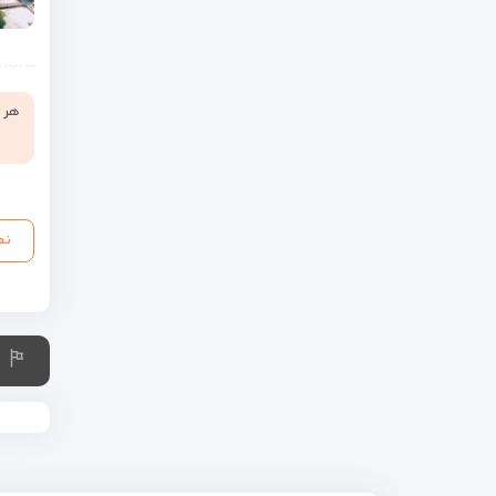
هر ن
نم