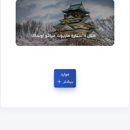
هتل 4 ستاره ماریوت میاکو اوساکا
موارد
بیشتر