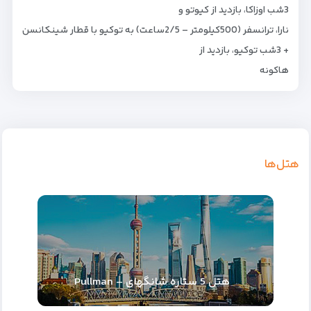
3شب اوزاکا، بازدید از کیوتو و
نارا، ترانسفر (500کیلومتر – 2/5ساعت) به توکیو با قطار شینکانسن
+ 3شب توکیو، بازدید از
هاکونه
هتل‌ها
هتل 5 ستاره شانگهای – Pullman