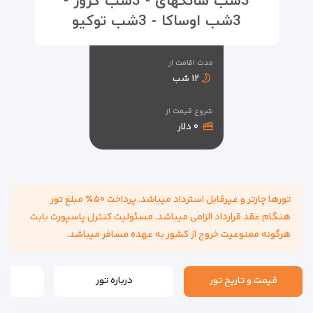
3شب شانگهای - 3شب کروز -
3شب اوساکا - 3شب توکیو
مدت اقامت از
۱۲ شب
شروع قیمت از
۰ دلار
تورها چارتر و غیرقابل استرداد میباشد. پرداخت ۵۰٪ مبلغ تور
هنگام عقد قرارداد الزامی میباشد. مسئولیت کنترل پاسپورت بابت
هرگونه ممنوعیت خروج از کشور به عهده مسافر میباشد.
قیمت و تاریخ تور
درباره تور