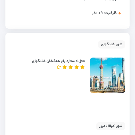
ظرفیت:
+۹
نفر
شهر: شانگهای
هتل 4 ستاره باغ هنگشان شانگهای
شهر: کوالا لامپور