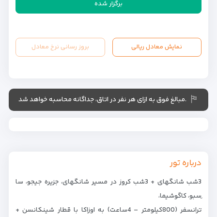
برگزار شده
نمایش معادل ریالی
بروز رسانی نرخ معادل
.مبالغ فوق به ازای هر نفر در اتاق، جداگانه محاسبه خواهد شد
درباره تور
3شب شانگهای + 3شب کروز در مسیر شانگهای، جزیره جیجو، سا
ِسبو، کاگوشیما،
ترانسفر (800کیلومتر – 4ساعت) به اوزاکا با قطار شینکانسن +