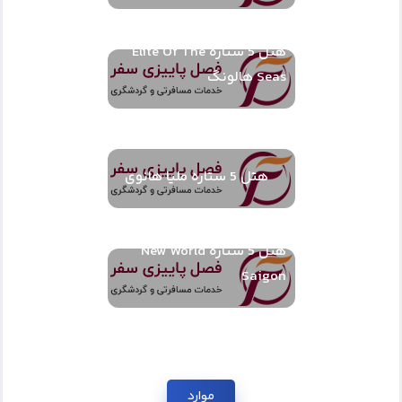
هتل 5 ستاره Elite Of The
Seas هالونگ
هتل 5 ستاره ملیا هانوی
هتل 5 ستاره New World
Saigon
موارد