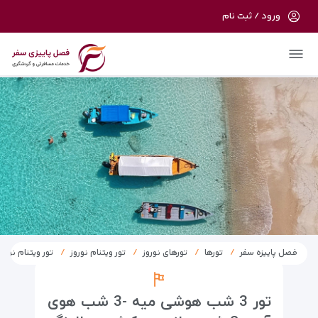
ورود / ثبت نام
در حال حاضر ارتباط با سرور قطع می باشد
لطفا دقایقی بعد مجددا تلاش کنید.
فصل پاییزه سفر
تورها
تورهای نوروز
تور ویتنام نوروز
تور ویتنام نوروز 404
تور 3 شب هوشی میه -3 شب هوی