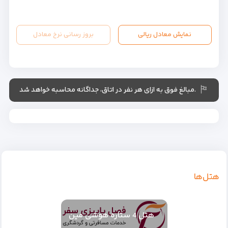
نمایش معادل ریالی
بروز رسانی نرخ معادل
.مبالغ فوق به ازای هر نفر در اتاق، جداگانه محاسبه خواهد شد
هتل‌ها
هتل 4 ستاره هوشی مین