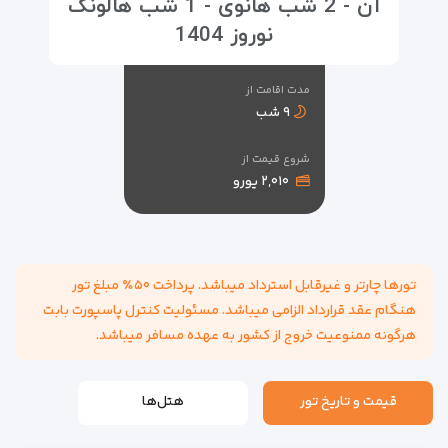
آن - 2 شب هانوی - 1 شب هالونگ
نوروز 1404
مدت اقامت از
۹ شب
شروع قیمت از
۲,۰۱۰ یورو
تورها چارتر و غیرقابل استرداد میباشد. پرداخت ۵۰٪ مبلغ تور
هنگام عقد قرارداد الزامی میباشد. مسئولیت کنترل پاسپورت بابت
هرگونه ممنوعیت خروج از کشور به عهده مسافر میباشد.
قیمت و تاریخ تور
هتل‌ها