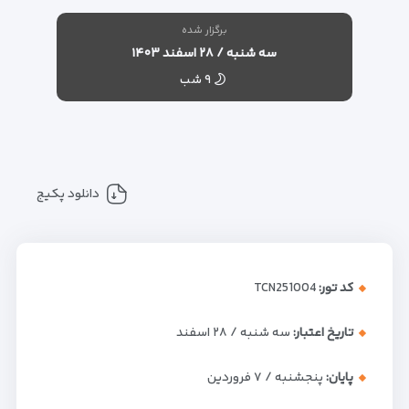
برگزار شده
سه شنبه / ۲۸ اسفند ۱۴۰۳
۹ شب
دانلود پکیج
کد تور:
TCN251004
تاریخ اعتبار:
سه شنبه / ۲۸ اسفند
پایان:
پنجشنبه / ۷ فروردین