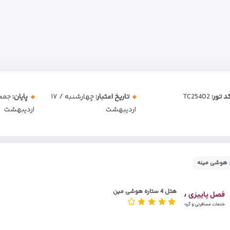
د تور:
TC25402
تاریخ اعتبار:
چهارشنبه / ۱۷
پایان:
اردیبهشت
اردیبهشت
 هوشی مینه
هتل 4 ستاره هوشی مین