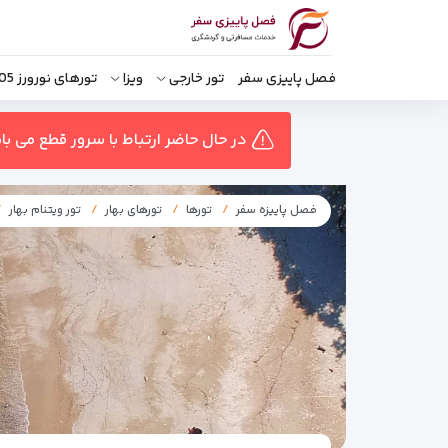
فصل پاییزی سفر
تور خارجی
ویزا
تورهای نورورز 1405
در حال حاضر ارتباط با سرور قطع می ب
فصل پاییزه سفر
تورها
تورهای بهار
تور ویتنام بهار