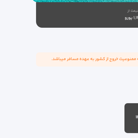
یمت از
 یورو