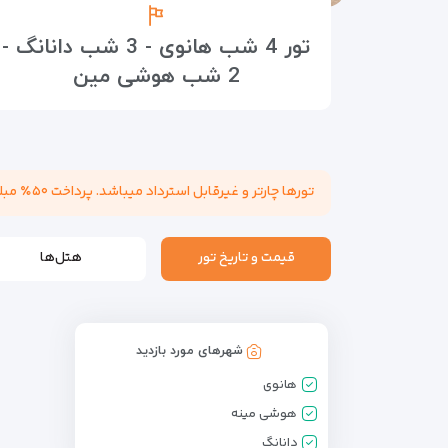
تور 4 شب هانوی - 3 شب دانانگ -
2 شب هوشی مین
تورها چارتر و غیرقابل استرداد میباشد. پرداخت ۵۰٪ مبلغ تور هنگام عقد قرارداد الزامی میباشد. مسئولیت کنترل پاسپورت بابت هرگونه ممنوعیت خروج از کشور به عهده مسافر میباشد.
قیمت و تاریخ تور
هتل‌ها
شهرهای مورد بازدید
هانوی
هوشی مینه
دانانگ