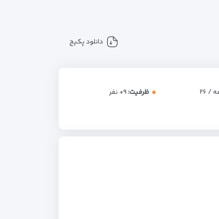
دانلود پکیج
جمعه / ۲۶
ظرفیت:
+۹
نفر