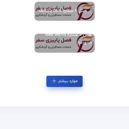
هتل 5 ستاره DLG دانانگ
هتل 5 ستاره New World
Saigon
موارد بیشتر