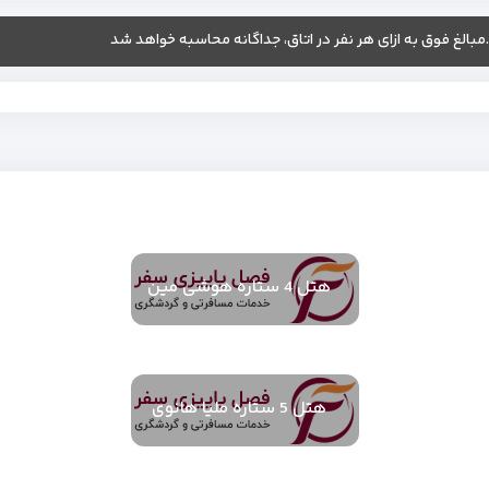
.مبالغ فوق به ازای هر نفر در اتاق، جداگانه محاسبه خواهد شد
هتل 4 ستاره هوشی مین
هتل 5 ستاره ملیا هانوی