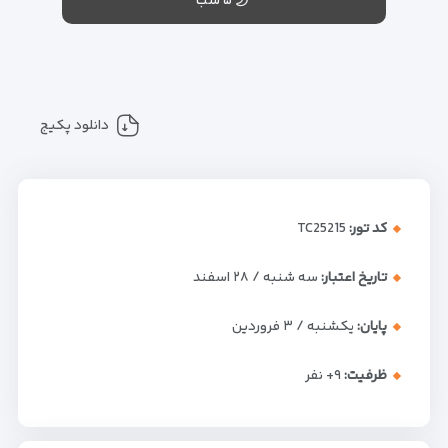
۵ شب
دانلود پکیج
کد تور:
TC25215
تاریخ اعتبار:
سه شنبه / ۲۸ اسفند
پایان:
یکشنبه / ۳ فروردین
ظرفیت:
+۹
نفر