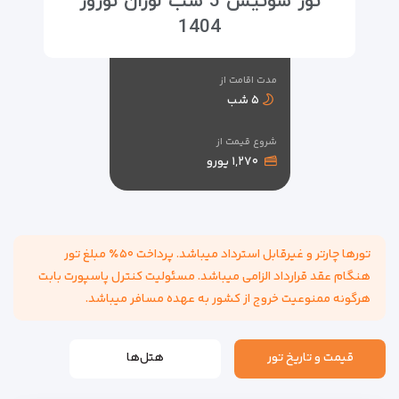
تور سوئیس 5 شب لوزان نوروز
1404
مدت اقامت از
۵ شب
شروع قیمت از
۱,۲۷۰ یورو
تورها چارتر و غیرقابل استرداد میباشد. پرداخت ۵۰٪ مبلغ تور
هنگام عقد قرارداد الزامی میباشد. مسئولیت کنترل پاسپورت بابت
هرگونه ممنوعیت خروج از کشور به عهده مسافر میباشد.
قیمت و تاریخ تور
هتل‌ها