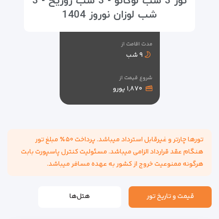
تور 3 شب لوگانو - 3 شب زوریخ - 3
شب لوزان نوروز 1404
مدت اقامت از
۹ شب
شروع قیمت از
۱,۸۷۰ یورو
تورها چارتر و غیرقابل استرداد میباشد. پرداخت ۵۰٪ مبلغ تور
هنگام عقد قرارداد الزامی میباشد. مسئولیت کنترل پاسپورت بابت
هرگونه ممنوعیت خروج از کشور به عهده مسافر میباشد.
قیمت و تاریخ تور
هتل‌ها