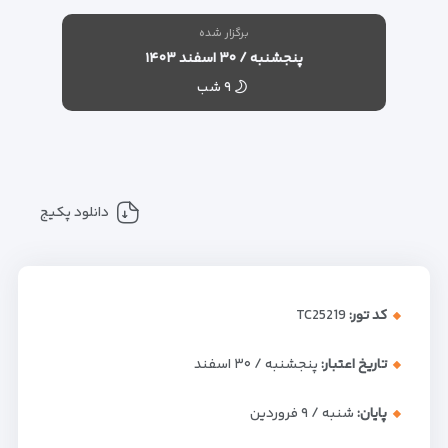
برگزار شده
پنجشنبه / ۳۰ اسفند ۱۴۰۳
۹ شب
دانلود پکیج
کد تور:
TC25219
تاریخ اعتبار:
پنجشنبه / ۳۰ اسفند
پایان:
شنبه / ۹ فروردین