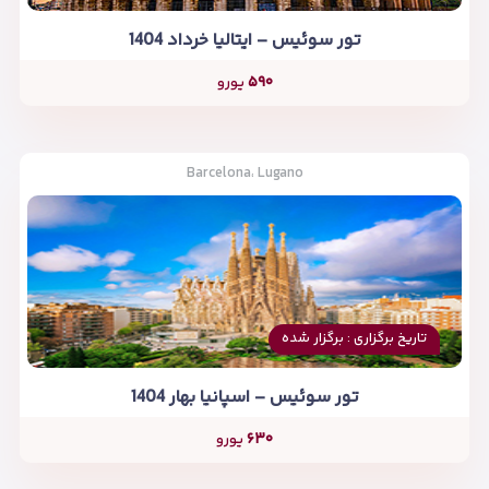
تور سوئیس – ایتالیا خرداد 1404
۵۹۰
یورو
Barcelona، Lugano
تاریخ برگزاری : برگزار شده
تور سوئیس – اسپانیا بهار 1404
۶۳۰
یورو