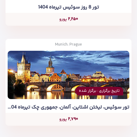
تور 8 روز سوئیس تیرماه 1404
۲,۲۵۰
یورو
Munich، Prague
تاریخ برگزاری : برگزار شده
تور سوئیس، لیختن اشتاین، آلمان، جمهوری چک تیرماه 1404
۲,۷۹۰
یورو