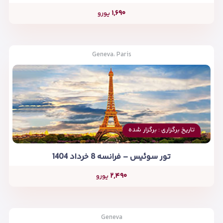
۱,۶۹۰
یورو
Geneva، Paris
تاریخ برگزاری : برگزار شده
تور سوئیس – فرانسه 8 خرداد 1404
۲,۴۹۰
یورو
Geneva