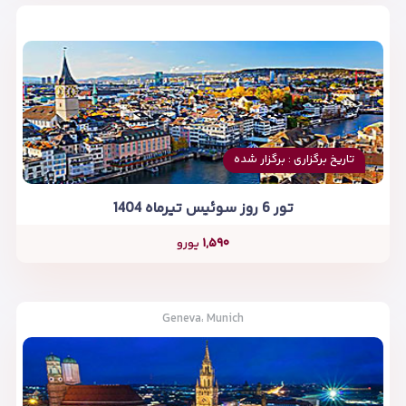
تاریخ برگزاری : برگزار شده
تور 6 روز سوئیس تیرماه 1404
۱,۵۹۰
یورو
Geneva، Munich