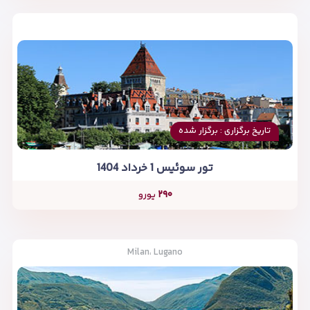
تاریخ برگزاری : برگزار شده
تور سوئیس 1 خرداد 1404
۲۹۰
یورو
Milan، Lugano