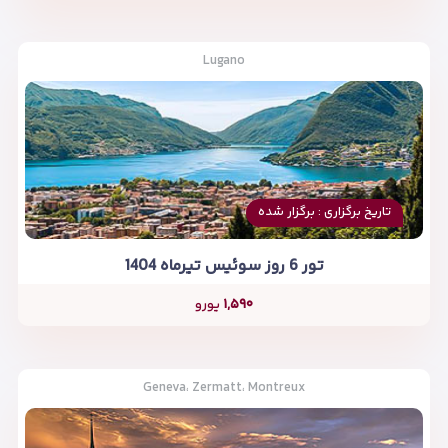
Lugano
تاریخ برگزاری : برگزار شده
تور 6 روز سوئیس تیرماه 1404
۱,۵۹۰
یورو
Geneva، Zermatt، Montreux