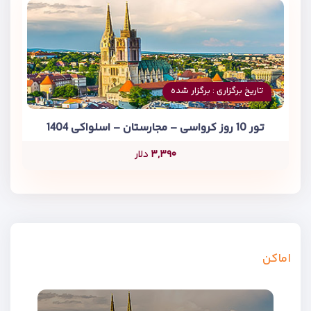
تاریخ برگزاری : برگزار شده
تور 10 روز کرواسی – مجارستان – اسلواکی 1404
۳,۳۹۰
دلار
اماکن