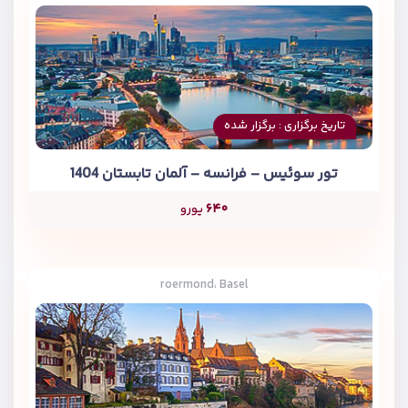
تاریخ برگزاری : برگزار شده
تور سوئیس – فرانسه – آلمان تابستان 1404
۶۴۰
یورو
roermond، Basel