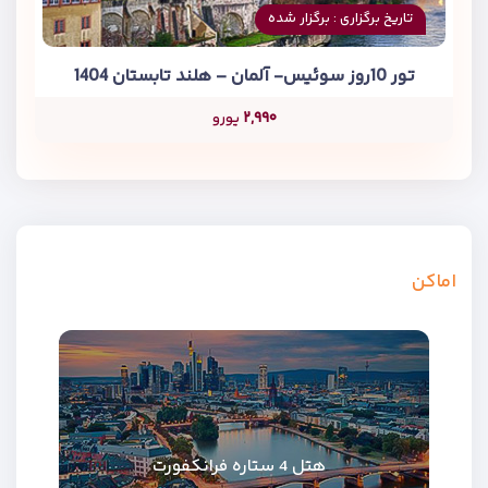
تاریخ برگزاری : برگزار شده
تور 10روز سوئیس- آلمان – هلند تابستان 1404
۲,۹۹۰
یورو
اماکن
هتل 4 ستاره فرانکفورت