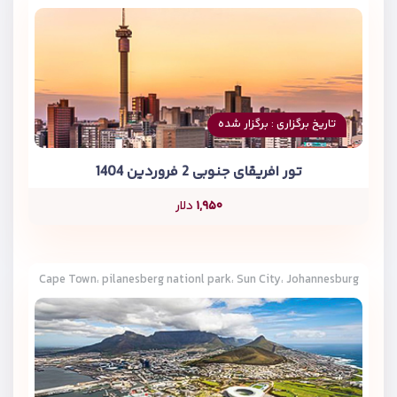
تاریخ برگزاری : برگزار شده
تور افریقای جنوبی 2 فروردین 1404
۱,۹۵۰
دلار
Cape Town، pilanesberg nationl park، Sun City، Johannesburg