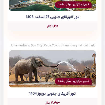
تاریخ برگزاری : برگزار شده
تور آفریقای جنوبی 27 اسفند 1403
۱,۱۹۰
دلار
Johannesburg، Sun City، Cape Town، pilanesberg nationl park
تاریخ برگزاری : برگزار شده
تور آفریقای جنوبی نوروز 1404
۳,۴۵۰
دلار