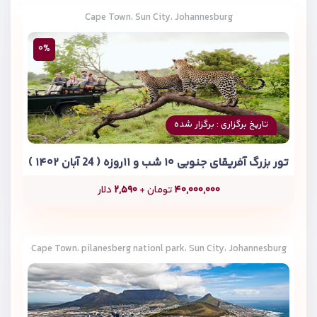
Cape Town، Sun City، Johannesburg
۰%
تاریخ برگزاری : برگزار شده
تور بزرگ آفریقای جنوبی ۱۰ شب و ۱۱روزه ( 24 آبان ۱۴۰۲ )
۴۰,۰۰۰,۰۰۰
تومان +
۲,۵۹۰
دلار
Cape Town، pilanesberg nationl park، Sun City، Johannesburg