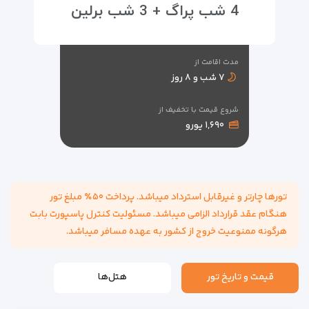
4 شب پراگ + 3 شب برلین
مدت اقامت از
۷ شب و ۸ روز
شروع قیمت با تخفیف از
۱,۶۹۰ یورو
تورها چارتر و غیرقابل استرداد میباشد. پرداخت ۵۰٪ مبلغ تور
هنگام عقد قرارداد الزامی میباشد. مسئولیت کنترل پاسپورت بابت
هرگونه ممنوعیت خروج از کشور به عهده مسافر میباشد.
قیمت و تاریخ تور
هتل‌ها