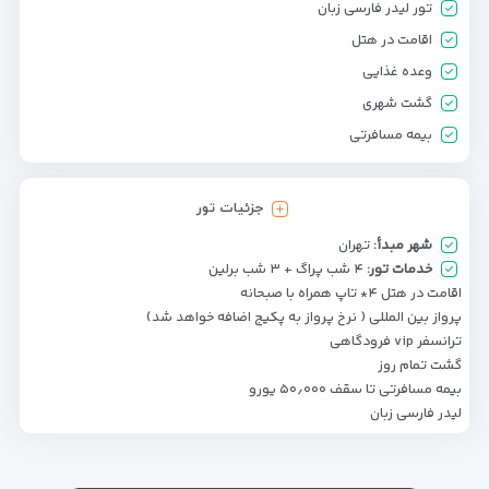
تور لیدر فارسی زبان
اقامت در هتل
وعده غذایی
گشت شهری
بیمه مسافرتی
جزئیات تور
شهر مبدأ:
تهران
خدمات تور:
۴ شب پراگ + ۳ شب برلین
اقامت در هتل ۴* تاپ همراه با صبحانه
پرواز بین المللی ( نرخ پرواز به پکیج اضافه خواهد شد)
ترانسفر vip فرودگاهی
گشت تمام روز
بیمه مسافرتی تا سقف ۵۰٫۰۰۰ یورو
لیدر فارسی زبان