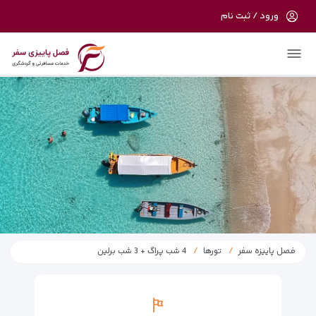
ورود / ثبت نام
در حال حاضر ارتباط با سرور قطع می باشد
لطفا دقایقی بعد مجددا تلاش کنید.
فصل پاییزه سفر
تورها
4 شب پراگ + 3 شب برلین