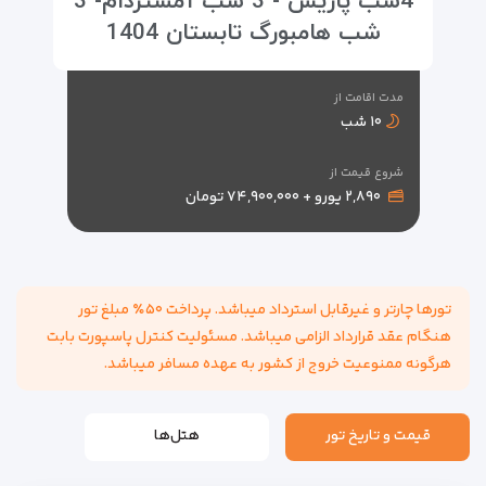
4شب پاریس - 3 شب آمستردام- 3
شب هامبورگ تابستان 1404
مدت اقامت از
۱۰ شب
شروع قیمت از
۲,۸۹۰ یورو + ۷۴,۹۰۰,۰۰۰ تومان
تورها چارتر و غیرقابل استرداد میباشد. پرداخت ۵۰٪ مبلغ تور
هنگام عقد قرارداد الزامی میباشد. مسئولیت کنترل پاسپورت بابت
هرگونه ممنوعیت خروج از کشور به عهده مسافر میباشد.
قیمت و تاریخ تور
هتل‌ها