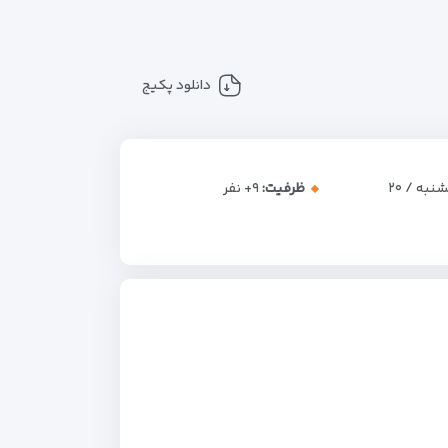
دانلود پکیج
پنجشنبه / ۲۰
ظرفیت:
+۹
نفر