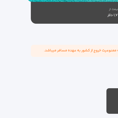
یمت از
 دلار