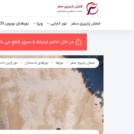
فصل پاییزی سفر
تور خارجی
ویزا
تورهای نورورز 1405
در حال حاضر ارتباط با سرور قطع می ب
فصل پاییزه سفر
تورها
تورهای تابستان
تور ژاپن تاب