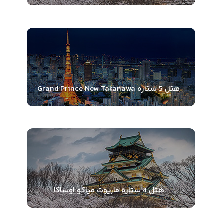
هتل 5 ستاره Grand Prince New Takanawa
هتل 4 ستاره ماریوت میاکو اوساکا