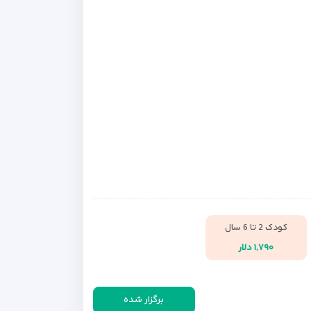
کودک 2 تا 6 سال
۱,۷۹۰ دلار
برگزار شده