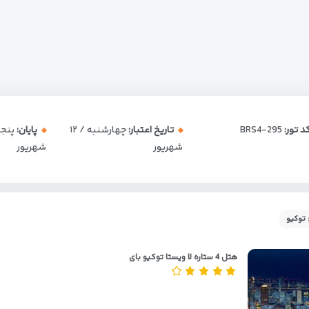
د تور:
BRS4-295
تاریخ اعتبار:
چهارشنبه / ۱۲
پایان:
شهریور
شهریور
 توکیو
هتل 4 ستاره لا ویستا توکیو بای