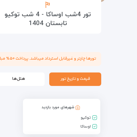
تور 4شب اوساکا - 4 شب توکیو
تابستان 1404
تورها چارتر و غیرقابل استرداد میباشد. پرداخت ۵۰٪ مبلغ تور هنگام عقد قرارداد الزامی میباشد. مسئولیت کنترل پاسپورت بابت هرگونه ممنوعیت خروج از کشور به عهده مسافر میباشد.
قیمت و تاریخ تور
هتل‌ها
شهرهای مورد بازدید
توکیو
اوساکا