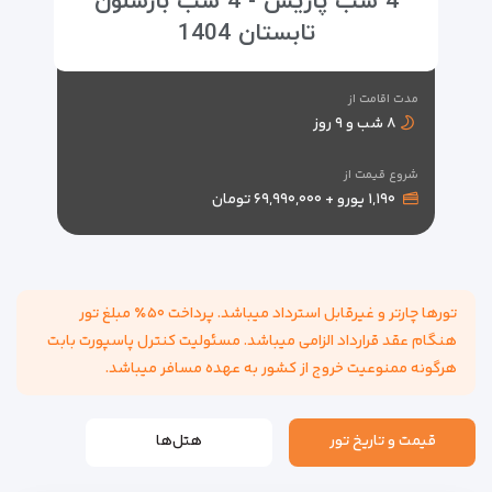
4 شب پاریس - 4 شب بارسلون
تابستان 1404
مدت اقامت از
۸ شب و ۹ روز
شروع قیمت از
۱,۱۹۰ یورو + ۶۹,۹۹۰,۰۰۰ تومان
تورها چارتر و غیرقابل استرداد میباشد. پرداخت ۵۰٪ مبلغ تور
هنگام عقد قرارداد الزامی میباشد. مسئولیت کنترل پاسپورت بابت
هرگونه ممنوعیت خروج از کشور به عهده مسافر میباشد.
قیمت و تاریخ تور
هتل‌ها