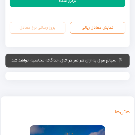
برگزار شده
نمایش معادل ریالی
بروز رسانی نرخ معادل
.مبالغ فوق به ازای هر نفر در اتاق، جداگانه محاسبه خواهد شد
هتل‌ها