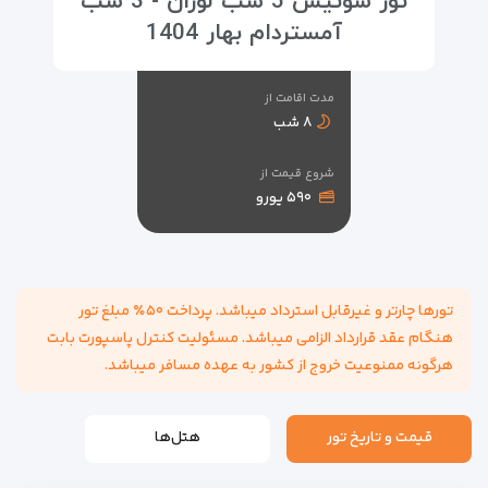
تور سوئیس 5 شب لوزان - 3 شب
آمستردام بهار 1404
مدت اقامت از
۸ شب
شروع قیمت از
۵۹۰ یورو
تورها چارتر و غیرقابل استرداد میباشد. پرداخت ۵۰٪ مبلغ تور
هنگام عقد قرارداد الزامی میباشد. مسئولیت کنترل پاسپورت بابت
هرگونه ممنوعیت خروج از کشور به عهده مسافر میباشد.
قیمت و تاریخ تور
هتل‌ها