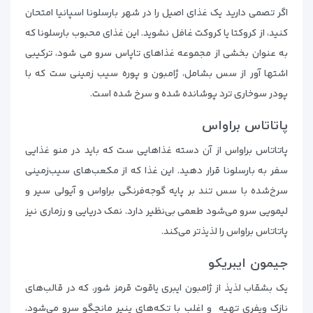
اگر تصمی دارید یک غذای اصیل را در شهر بارسلونا اسپانیا امتحان
کنید، از کروکتا یا کروکت غافل نشوید. این غذای محبوب بارسلونا که
به عنوان بخشی از مجموعه غذاهای تاپاس سرو می شود، ترکیبی
اشتها آور از سس بشامل، ژامبون و پوره سیب زمینی ست که با
پودر سوخاری ترد پوشانده شده و سرخ شده است.
پاتاتاس براواس
پاتاتاس براواس از آن دسته غذاهایی ست که باید در منو غذایی
سفر به بارسلونا قرار دهید. این غذا که از مکعب‌های سیب‌زمینی
سرخ‌شده با سس تند بر پایه گوجه‌فرنگی براواس و آیولی سیر و
لیمویی سرو می‌شود طعمی بی‌نظیر دارد. نمک دریایی و رزماری نیز
پاتاتاس براواس را لذیذتر می‌کند.
جیمون ایبریکو
یک بشقاب لذیذ از ژامبون ایبری یاقوت قرمز شور، که در قالب‌های
نازک ویفری تهیه و اغلب با تکه‌های پنیر مانچگو سرو می‌شود،