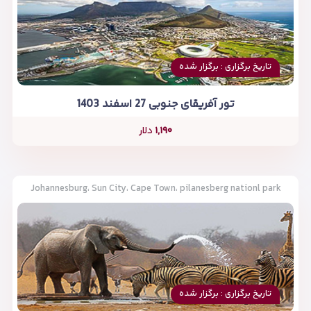
تاریخ برگزاری : برگزار شده
تور آفریقای جنوبی 27 اسفند 1403
۱,۱۹۰
دلار
Johannesburg، Sun City، Cape Town، pilanesberg nationl park
تاریخ برگزاری : برگزار شده