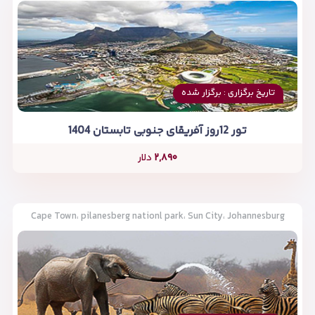
تاریخ برگزاری : برگزار شده
تور 12روز آفریقای جنوبی تابستان 1404
۲,۸۹۰
دلار
Cape Town، pilanesberg nationl park، Sun City، Johannesburg