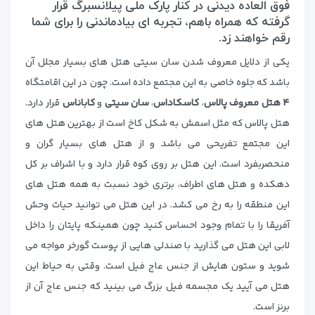
فوق العاده دیدنی در کنار پارک ملی پیلانسبرگ قرار
گرفته که همراه باهم، تجربه ای بیادماندنی را برای شما
رقم خواهند زد.
یکی از دلایل معروف شدن سان سیتی هتل های بسیار مجلل آن
باشد که جلوه خاصی به این مجتمع داده است. چون در این اقامتگاه
۴ هتل معروف پالاس
،
کاسکاداس
،
سان
سیتی
و
کاباناس
قرار دارد.
هتل پالاس که مثل اسمش به شکل کاخ است از بهترین هتل های
این مجتمع تفریحی می باشد و از هتل های بسیار گران و
منحصربفرد است. این هتل بر روی کوه قرار دارد و با اشراف بر کل
دهکده و هتل های اطراف، برتری خود نسبت به همه هتل های
این منطقه را به رخ می کشد. در این هتل می توانید حیات وحش
آفریقا را با تمام وجود احساس کنید چون همینکه پایتان را داخل
لابی این هتل می گذارید با صندلی هایی از پوست گورخر مواجه می
شوید و ستون هایش از جنس عاج فیل است. وقتی به حیاط این
هتل می آیید یک مجسمه فیل بزرگ می بینید که جنس عاج آن از
برنز است.