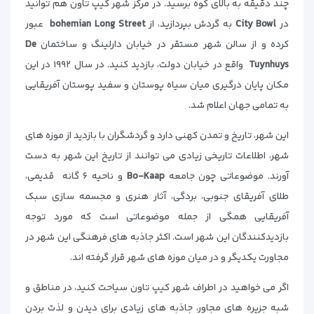
چند دقیقه به بالای کوه برسید. در مرکز شهر کیپ تاون هم توانید
در
City Bowl
به گردش بپردازید، از
bohemian Long Street
عبور
کرده و از سالن شهر مستقر در خیابان دارلینگ و ساختمان
De
Tuynhuys
واقع در خیابان دولت، بازدید کنید. در سال ۱۹۹۲ در این
مکان پایان درگیری میان سیاه پوستان و سفید پوستان آفریقایی
به تمامی جهان اعلام شد.
این شهر، تاریخ و تمدن کهنی دارد و گردشگران با بازدید از موزه های
شهر، اطلاعات تاریخی زیادی می توانند از تاریخ این شهر به دست
آورند. موضوعاتی چون جامعه
Bo-Kaap
و ناحیه ۶ گانه قدیمی،
طلای آفریقای جنوبی، بردگی، آثار هنری و مجسمه سازی سبک
آفریقایی همگی از جمله موضوعاتی است که مورد توجه
بازدیدکنندگان این شهر است. اکثر جاذبه های فرهنگی این شهر در
مجاورت یکدیگر و در میان موزه های شهر قرار گرفته اند.
اگر می خواهید در اطراف شهر کیپ تاون سیاحت کنید، در مناطق و
شبه جزیره های مجاور، جاذبه های زیادی برای دیدن و لذت بردن