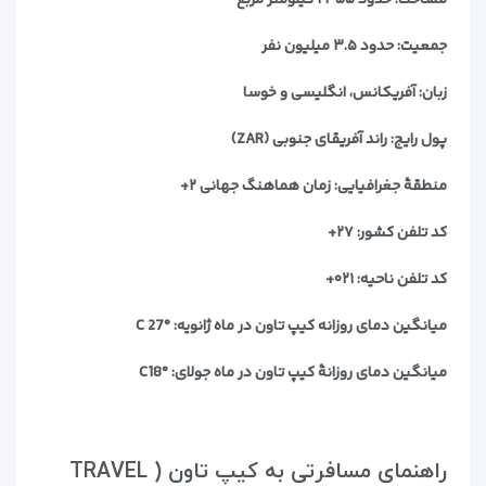
جمعیت: حدود ۳.۵ میلیون نفر
زبان: آفریکانس، انگلیسی و خوسا
پول رایج: راند آفریقای جنوبی (ZAR)
منطقۀ جغرافیایی: زمان هماهنگ جهانی ۲+
کد تلفن کشور: ۲۷+
کد تلفن ناحیه: ۰۲۱+
میانگین دمای روزانه کیپ تاون در ماه ژانویه: °C 27
میانگین دمای روزانۀ کیپ تاون در ماه جولای: °C18
راهنمای مسافرتی به کیپ تاون ( TRAVEL