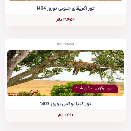
تور آفریقای جنوبی نوروز 1404
۳,۴۵۰
دلار
mombasa
تاریخ برگزاری : برگزار شده
تور کنیا لوکس نوروز 1403
۱,۴۹۰
دلار